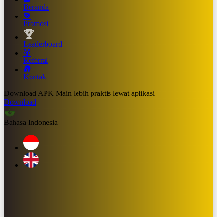
Beranda
Promosi
Leaderboard
Referral
Kontak
Download APK
Main lebih praktis lewat aplikasi
Download
Bahasa Indonesia