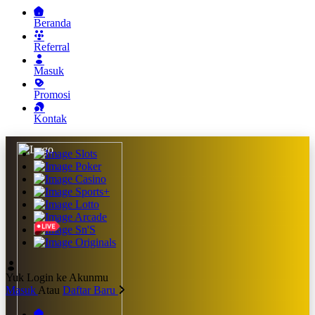
Beranda
Referral
Masuk
Promosi
Kontak
Slots
Poker
Casino
Sports+
Lotto
Arcade
Sn'S
Originals
Yuk Login ke Akunmu
Masuk
Atau
Daftar Baru