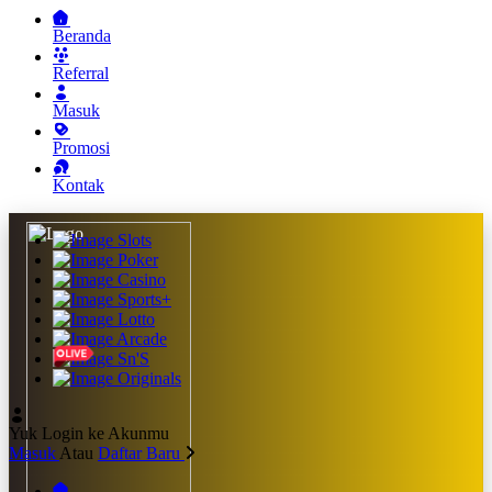
Beranda
Referral
Masuk
Promosi
Kontak
Slots
Poker
Casino
Sports+
Lotto
Arcade
Sn'S
Originals
Yuk Login ke Akunmu
Masuk
Atau
Daftar Baru