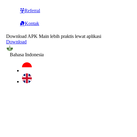
Referral
Kontak
Download APK
Main lebih praktis lewat aplikasi
Download
Bahasa Indonesia