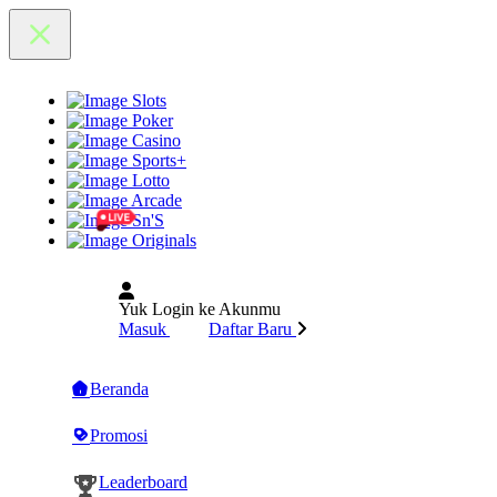
Slots
Poker
Casino
Sports+
Lotto
Arcade
Sn'S
Originals
Yuk Login ke Akunmu
Masuk
Atau
Daftar Baru
Beranda
Promosi
Leaderboard